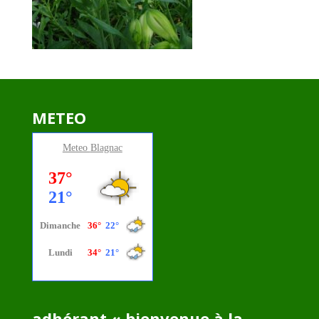
METEO
Meteo
Blagnac
adhérant « bienvenue à la