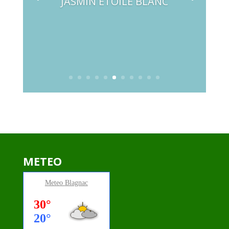
JASMIN ETOILE BLANC
METEO
Meteo
Blagnac