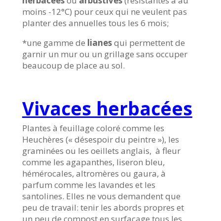
herbacées
ou
arbustives
(résistantes à au
moins -12°C) pour ceux qui ne veulent pas
planter des annuelles tous les 6 mois;
*une gamme de
lianes
qui permettent de
garnir un mur ou un grillage sans occuper
beaucoup de place au sol.
Vivaces herbacées
Plantes à feuillage coloré comme les
Heuchères (« désespoir du peintre »), les
graminées ou les oeillets anglais, à fleur
comme les agapanthes, liseron bleu,
hémérocales, altromères ou gaura, à
parfum comme les lavandes et les
santolines. Elles ne vous demandent que
peu de travail: tenir les abords propres et
un peu de compost en surfaçage tous les