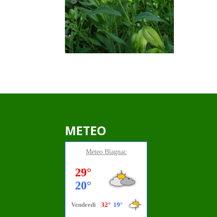
METEO
Meteo
Blagnac