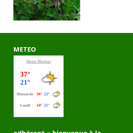
METEO
Meteo
Blagnac
adhérant « bienvenue à la