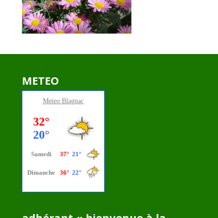
METEO
Meteo
Blagnac
adhérant « bienvenue à la