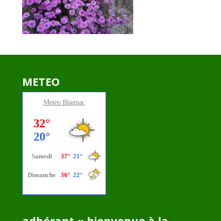
METEO
Meteo
Blagnac
adhérant « bienvenue à la