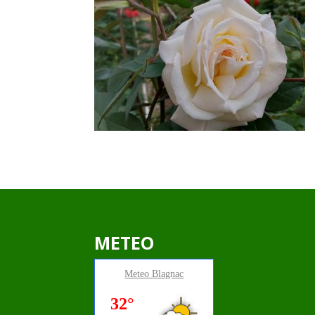
METEO
Meteo
Blagnac