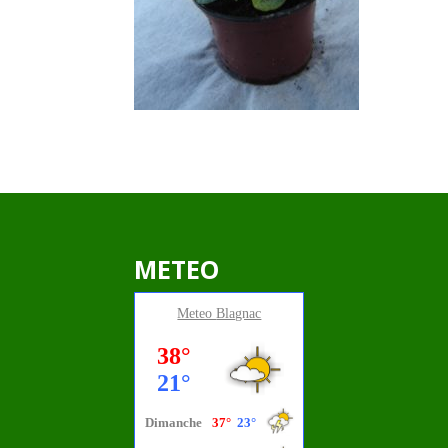
METEO
Meteo
Blagnac