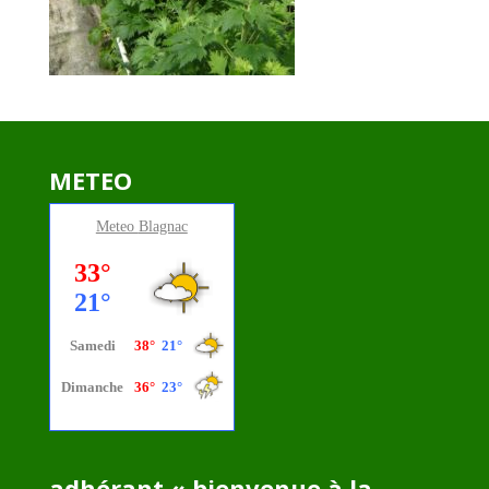
METEO
Meteo
Blagnac
adhérant « bienvenue à la