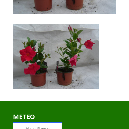
METEO
Meteo
Blagnac