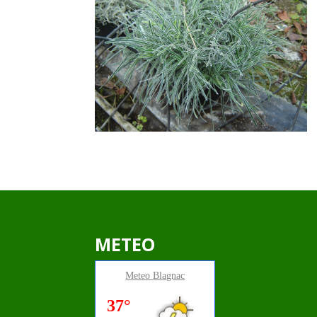
METEO
Meteo
Blagnac