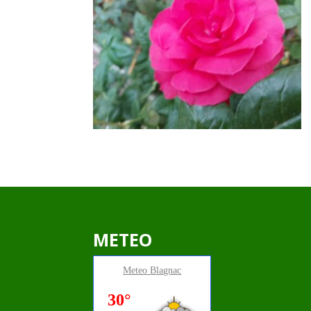
METEO
Meteo
Blagnac