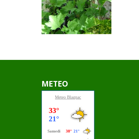
METEO
Meteo
Blagnac