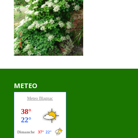
METEO
Meteo
Blagnac