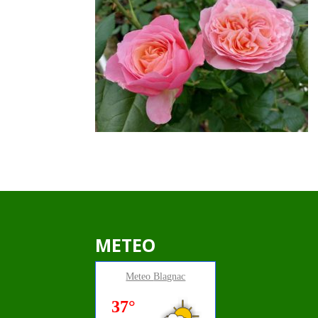
METEO
Meteo
Blagnac