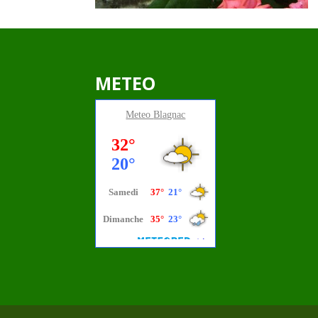
METEO
Meteo
Blagnac