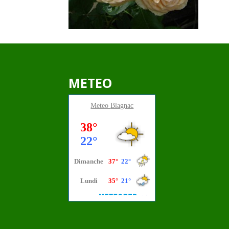
METEO
Meteo
Blagnac