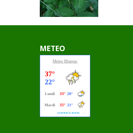
METEO
Meteo
Blagnac