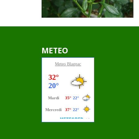
METEO
Meteo
Blagnac