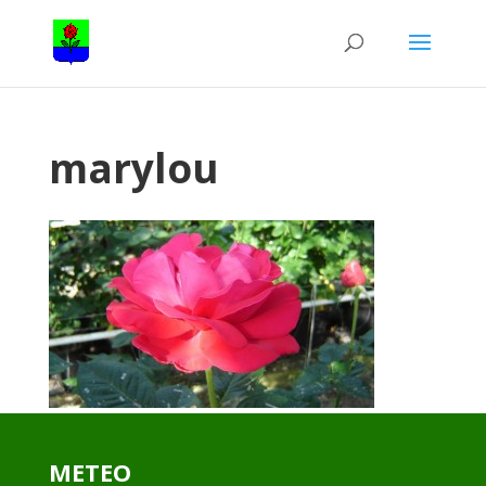
marylou
METEO