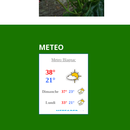
METEO
Meteo
Blagnac