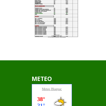
METEO
Meteo
Blagnac