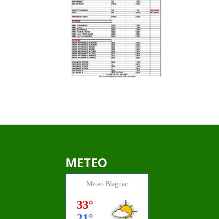
METEO
Meteo
Blagnac