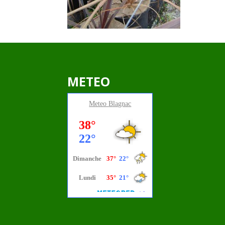
METEO
Meteo
Blagnac