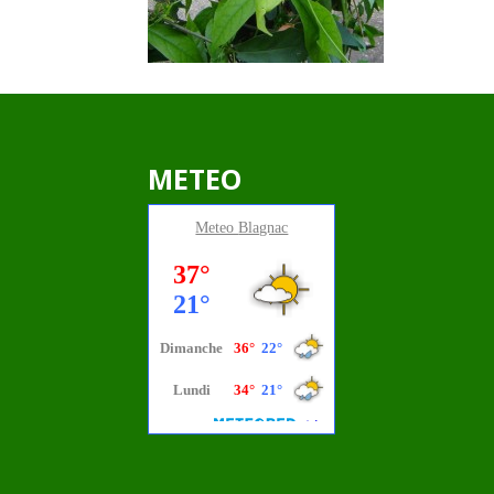
METEO
Meteo
Blagnac