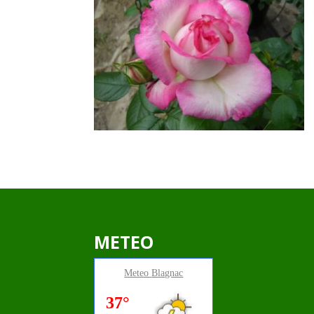
METEO
Meteo
Blagnac