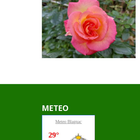
METEO
Meteo
Blagnac