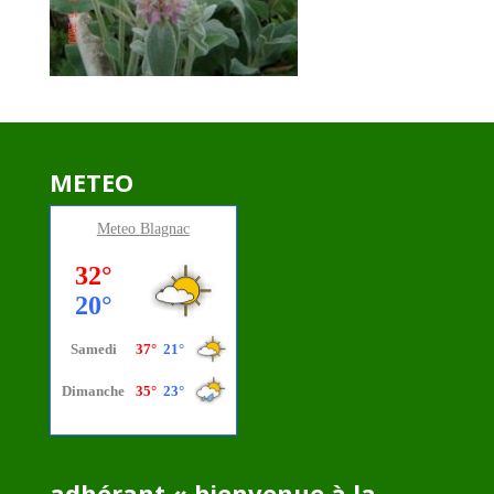
METEO
Meteo
Blagnac
adhérant « bienvenue à la