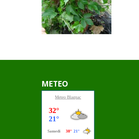
METEO
Meteo
Blagnac