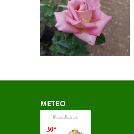
METEO
Meteo
Blagnac